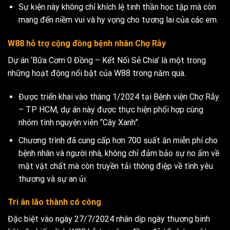
Sự kiện này không chỉ khích lệ tinh thần học tập mà còn
mang đến niềm vui và hy vọng cho tương lai của các em.
W88 hỗ trợ cộng đồng bệnh nhân Chợ Rẫy
Dự án ‘Bữa Cơm 0 Đồng – Kết Nối Sẻ Chia’ là một trong
những hoạt động nổi bật của W88 trong năm qua.
Được triển khai vào tháng 1/2024 tại Bệnh viện Chợ Rẫy
– TP HCM, dự án này được thực hiện phối hợp cùng
nhóm tình nguyện viên “Cây Xanh”.
Chương trình đã cung cấp hơn 700 suất ăn miễn phí cho
bệnh nhân và người nhà, không chỉ đảm bảo sự no ấm về
mặt vật chất mà còn truyền tải thông điệp về tình yêu
thương và sự an ủi.
Tri ân lão thành có công
Đặc biệt vào ngày 27/7/2024 nhân dịp ngày thương binh