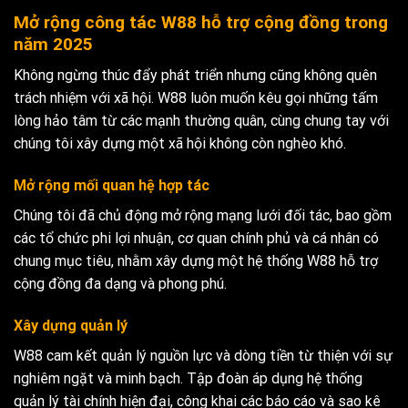
Mở rộng công tác W88 hỗ trợ cộng đồng trong
năm 2025
Không ngừng thúc đẩy phát triển nhưng cũng không quên
trách nhiệm với xã hội. W88 luôn muốn kêu gọi những tấm
lòng hảo tâm từ các mạnh thường quân, cùng chung tay với
chúng tôi xây dựng một xã hội không còn nghèo khó.
Mở rộng mối quan hệ hợp tác
Chúng tôi đã chủ động mở rộng mạng lưới đối tác, bao gồm
các tổ chức phi lợi nhuận, cơ quan chính phủ và cá nhân có
chung mục tiêu, nhằm xây dựng một hệ thống W88 hỗ trợ
cộng đồng đa dạng và phong phú.
Xây dựng quản lý
W88 cam kết quản lý nguồn lực và dòng tiền từ thiện với sự
nghiêm ngặt và minh bạch. Tập đoàn áp dụng hệ thống
quản lý tài chính hiện đại, công khai các báo cáo và sao kê