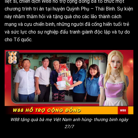
liệt sĩ, chiến dịch W88 hỗ trợ cộng đồng đã tổ chức một
chương trình tri ân tại huyện Quỳnh Phụ – Thái Bình. Sự kiện
này nhằm thăm hỏi và tặng quà cho các lão thành cách
mạng và cựu chiến binh, những người đã cống hiến tuổi trẻ
và sức lực cho sự nghiệp đấu tranh giành độc lập và tự do
cho Tổ quốc.
W88 tặng quà bà mẹ Việt Nam anh hùng- thương binh ngày
27/7