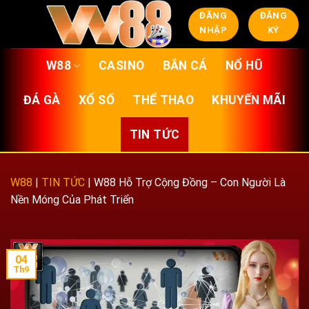
Skip
ĐĂNG
ĐĂNG
to
NHẬP
KÝ
content
W88
CASINO
BẮN CÁ
NỔ HŨ
ĐÁ GÀ
XỔ SỐ
THỂ THAO
KHUYẾN MÃI
TIN TỨC
W88
|
TIN TỨC
|
W88 Hỗ Trợ Cộng Đồng – Con Người Là
Nền Móng Của Phát Triển
04
Th9