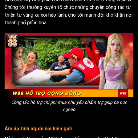
Chúng tôi thường xuyên tổ chức những chuyến công tác từ
thiện từ vùng xa xôi hẻo lánh, cho tới mảnh đời khó khăn nơi
thành phố phồn hoa.
Công tác hỗ trợ chi phí mua nhu yếu phẩm trợ giúp bà con
nghèo
Ấm áp tình người nơi biên giới