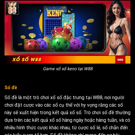
Game xổ số keno tại W88
Số đề
Số đề là một trò chơi xổ số đặc trưng tại W88, nơi người
chơi đặt cược vào các số cụ thể với hy vọng rằng các số
này sẽ xuất hiện trong kết quả xổ số. Trò chơi số đề thường
dựa trên các kết quả xổ số hàng ngày hoặc hàng tuần, và có
nhiều hình thức cược khác nhau, từ cược số lẻ, số chẵn đến