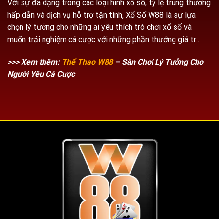
Với sự đa dạng trong các loại hình xổ số, tỷ lệ trúng thưởng
hấp dẫn và dịch vụ hỗ trợ tận tình, Xổ Số W88 là sự lựa
chọn lý tưởng cho những ai yêu thích trò chơi xổ số và
muốn trải nghiệm cá cược với những phần thưởng giá trị.
>>> Xem thêm:
Thể Thao W88
– Sân Chơi Lý Tưởng Cho
Người Yêu Cá Cược