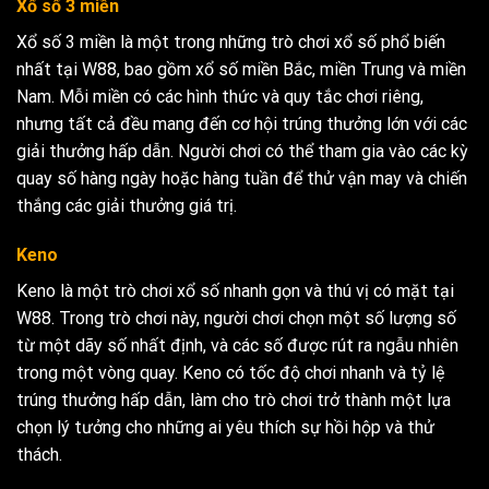
Xổ số 3 miền
Xổ số 3 miền là một trong những trò chơi xổ số phổ biến
nhất tại W88, bao gồm xổ số miền Bắc, miền Trung và miền
Nam. Mỗi miền có các hình thức và quy tắc chơi riêng,
nhưng tất cả đều mang đến cơ hội trúng thưởng lớn với các
giải thưởng hấp dẫn. Người chơi có thể tham gia vào các kỳ
quay số hàng ngày hoặc hàng tuần để thử vận may và chiến
thắng các giải thưởng giá trị.
Keno
Keno là một trò chơi xổ số nhanh gọn và thú vị có mặt tại
W88. Trong trò chơi này, người chơi chọn một số lượng số
từ một dãy số nhất định, và các số được rút ra ngẫu nhiên
trong một vòng quay. Keno có tốc độ chơi nhanh và tỷ lệ
trúng thưởng hấp dẫn, làm cho trò chơi trở thành một lựa
chọn lý tưởng cho những ai yêu thích sự hồi hộp và thử
thách.