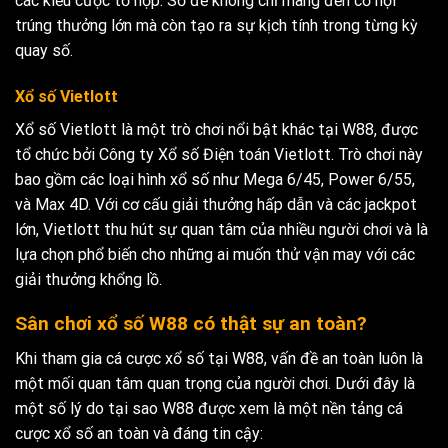
các kiểu cược tổ hợp. Số đề không chỉ mang đến cơ hội
trúng thưởng lớn mà còn tạo ra sự kịch tính trong từng kỳ
quay số.
Xổ số Vietlott
Xổ số Vietlott là một trò chơi nổi bật khác tại W88, được
tổ chức bởi Công ty Xổ số Điện toán Vietlott. Trò chơi này
bao gồm các loại hình xổ số như Mega 6/45, Power 6/55,
và Max 4D. Với cơ cấu giải thưởng hấp dẫn và các jackpot
lớn, Vietlott thu hút sự quan tâm của nhiều người chơi và là
lựa chọn phổ biến cho những ai muốn thử vận may với các
giải thưởng khổng lồ.
Sân chơi xổ số W88 có thật sự an toàn?
Khi tham gia cá cược xổ số tại W88, vấn đề an toàn luôn là
một mối quan tâm quan trọng của người chơi. Dưới đây là
một số lý do tại sao W88 được xem là một nền tảng cá
cược xổ số an toàn và đáng tin cậy: