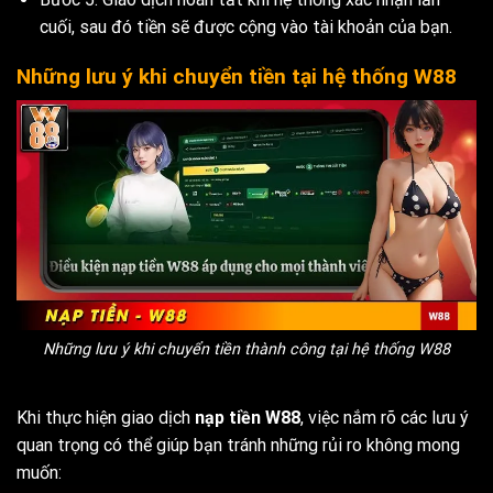
cuối, sau đó tiền sẽ được cộng vào tài khoản của bạn.
Những lưu ý khi chuyển tiền tại hệ thống W88
Những lưu ý khi chuyển tiền thành công tại hệ thống W88
Khi thực hiện giao dịch
nạp tiền W88
, việc nắm rõ các lưu ý
quan trọng có thể giúp bạn tránh những rủi ro không mong
muốn: