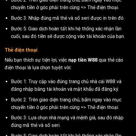
chuyển tiền ở góc phải trên cùng => Thẻ điện thoại.
Bước 3: Nhập đúng mã thẻ và số seri được in trên đó.
Bước 5: Giao dịch hoàn tất khi hệ thống xác nhận lần
cuối, sau đó tiền sẽ được cộng vào tài khoản của bạn.
Thẻ điện thoại
Nếu bạn thích sự tiện lợi, việc
nạp tiền W88
qua thẻ cào
điện thoại là lựa chọn tuyệt vời:
Bước 1: Truy cập vào đúng trang chủ nhà cái W88 và
đăng nhập bằng tài khoản và mật khẩu đã đăng ký.
Bước 2: Trên giao diện trang chủ, bấm ngay vào mục
chuyển tiền ở góc phải trên cùng => Thẻ điện thoại.
Bước 3: Lựa chọn nhà mạng và mệnh giá, sau đó nhập
đúng mã thẻ và số seri.
Bước 5: Giao dịch hoàn tất khi hệ thống xác nhận lần