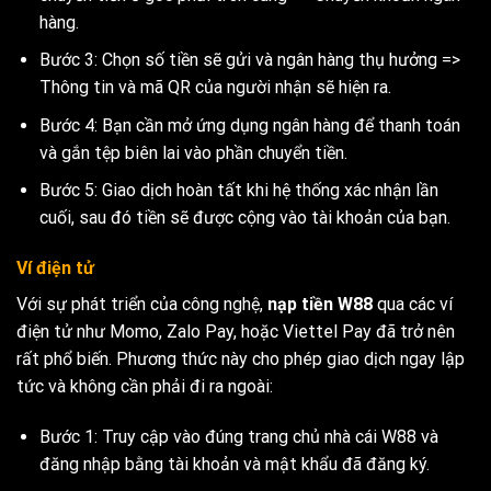
hàng.
Bước 3: Chọn số tiền sẽ gửi và ngân hàng thụ hưởng =>
Thông tin và mã QR của người nhận sẽ hiện ra.
Bước 4: Bạn cần mở ứng dụng ngân hàng để thanh toán
và gắn tệp biên lai vào phần chuyển tiền.
Bước 5: Giao dịch hoàn tất khi hệ thống xác nhận lần
cuối, sau đó tiền sẽ được cộng vào tài khoản của bạn.
Ví điện tử
Với sự phát triển của công nghệ,
nạp tiền W88
qua các ví
điện tử như Momo, Zalo Pay, hoặc Viettel Pay đã trở nên
rất phổ biến. Phương thức này cho phép giao dịch ngay lập
tức và không cần phải đi ra ngoài:
Bước 1: Truy cập vào đúng trang chủ nhà cái W88 và
đăng nhập bằng tài khoản và mật khẩu đã đăng ký.