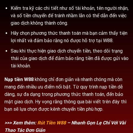
Kiểm tra kỹ các chi tiết như số tài khoản, tên người nhận,
và số tiền chuyển để tránh nhầm lẫn có thể dẫn đến việc
giao dịch không thành công.
Hãy chọn phương thức thanh toán mà bạn cảm thấy tiện
lợi nhất và đảm bảo rằng nó được hỗ trợ tại W88.
Sau khi thực hiện giao dịch chuyển tiền, theo dõi trạng
thái của giao dịch để đảm bảo rằng tiền đã được gửi vào
tài khoản.
Nạp tiền W88
không chỉ đơn giản và nhanh chóng mà còn
mang đến nhiều ưu điểm nổi bật. Từ quy trình nạp tiền dễ
dàng, sự đa dạng trong phương thức thanh toán, đến bảo
mật giao dịch. Hy vọng rằng thông qua bài viết trên đây thì
bạn sẽ lựa chọn được kênh chuyển tiền phù hợp.
>>> Xem thêm:
Rút Tiền W88
– Nhanh Gọn Lẹ Chỉ Với Vài
Thao Tác Đơn Giản