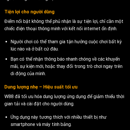
Tiện lợi cho người dùng
Điểm nổi bật không thể phủ nhận là sự tiện lợi, chỉ cần một
chiếc điện thoại thông minh với kết nối internet ổn định.
Người chơi có thể tham gia tận hưởng cuộc chơi bất kỳ
lúc nào và ở bất cứ đâu.
Bạn có thể nhận thông báo nhanh chóng về các khuyến
mãi, sự kiện mới, hoặc thay đổi trong trò chơi ngay trên
di động của mình.
Dung lượng nhẹ – Hiệu suất tối ưu
W88 đã tối ưu hóa dung lượng ứng dụng để giảm thiểu thời
gian tải và cài đặt cho người dùng.
Ứng dụng này tương thích với nhiều thiết bị như
smartphone và máy tính bảng.