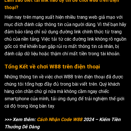
Làm sao biết tải link nào uy tín để chơi w88 trên điện
thoại?
Hiện nay trên mạng xuất hiện nhiều trang web giả mạo với
mục đích đánh cắp thông tin của người dùng. Vì thế bạn hãy
đảm bảo rằng chỉ sử dụng đường link chính thức từ trang
chủ của nền tảng. Việc tải từ các đường link không rõ nguồn
gốc có thể khiến bạn gặp rủi ro mất thông tin cá nhân, bị
đánh cắp dữ liệu hoặc thậm chí mất tiền trong tài khoản.
Tổng Kết về chơi W88 trên điện thoại
Những thông tin về việc chơi W88 trên điện thoại đã được
chúng tôi tổng hợp đầy đủ trong bài viết trên. Quý khách
hàng còn chần chừ gì nữa mà không cầm ngay chiếc
smartphone của mình, tải ứng dụng để trải nghiệm thế giới
cá độ trong lòng bàn tay.
>>> Xem thêm:
Cách Nhận Code W88
2024 – Kiếm Tiền
Thưởng Dễ Dàng