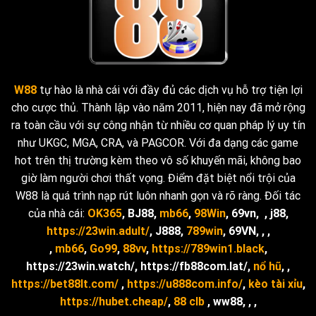
W88
tự hào là nhà cái với đầy đủ các dịch vụ hỗ trợ tiện lợi
cho cược thủ. Thành lập vào năm 2011, hiện nay đã mở rộng
ra toàn cầu với sự công nhận từ nhiều cơ quan pháp lý uy tín
như UKGC, MGA, CRA, và PAGCOR. Với đa dạng các game
hot trên thị trường kèm theo vô số khuyến mãi, không bao
giờ làm người chơi thất vọng. Điểm đặt biệt nổi trội của
W88 là quá trình nạp rút luôn nhanh gọn và rõ ràng. Đối tác
của nhà cái:
OK365
, BJ88,
mb66
,
98Win
, 69vn, , j88,
https://23win.adult/
, J888,
789win
, 69VN, , ,
,
mb66
,
Go99
,
88vv
,
https://789win1.black
,
https://23win.watch/, https://fb88com.lat/,
nổ hũ
, ,
https://bet88lt.com/
,
https://u888com.info/
,
kèo tài xỉu
,
https://hubet.cheap/
,
88 clb
, ww88, , ,