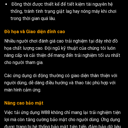
Đồng thời được thiết kế để tiết kiệm tài nguyên hệ
thống, tránh tình trạng giật lag hay nóng máy khi chơi
trong thời gian quá lâu.
Đồ họa và Giao diện đỉnh cao
Nhiều người chơi đánh giá cao trải nghiệm tại đây nhờ đồ
họa chất lượng cao. Đội ngũ kỹ thuật của chúng tôi luôn
nâng cấp và cải thiện để mang đến trải nghiệm tối ưu nhất
cho người tham gia.
Các ứng dụng di động thường có giao diện thân thiện với
người dùng, dễ dàng điều hướng và thao tác phù hợp với
màn hình cảm ứng.
Nâng cao bảo mật
Việc tải ứng dụng W88 không chỉ mang lại trải nghiệm tiện
lợi mà còn tăng cường bảo mật cho người dùng. Ứng dụng
được trang bị hệ thống bảo mật tiên tiến, đảm bảo dữ liệu