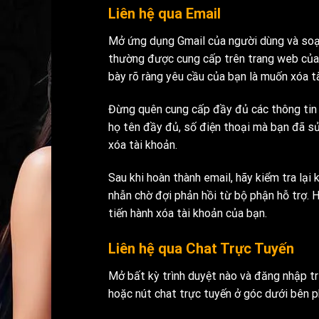
Liên hệ qua Email
Mở ứng dụng Gmail của người dùng và soạn
thường được cung cấp trên trang web của h
bày rõ ràng yêu cầu của bạn là muốn xóa t
Đừng quên cung cấp đầy đủ các thông tin 
họ tên đầy đủ, số điện thoại mà bạn đã sử
xóa tài khoản.
Sau khi hoàn thành email, hãy kiểm tra lại 
nhẫn chờ đợi phản hồi từ bộ phận hỗ trợ. H
tiến hành xóa tài khoản của bạn.
Liên hệ qua Chat Trực Tuyến
Mở bất kỳ trình duyệt nào và đăng nhập t
hoặc nút chat trực tuyến ở góc dưới bên 