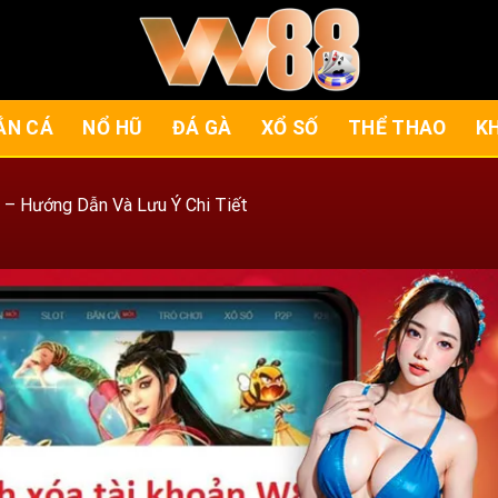
ẮN CÁ
NỔ HŨ
ĐÁ GÀ
XỔ SỐ
THỂ THAO
K
 – Hướng Dẫn Và Lưu Ý Chi Tiết