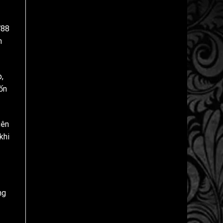
W88
h
,
ốn
iên
khi
ng