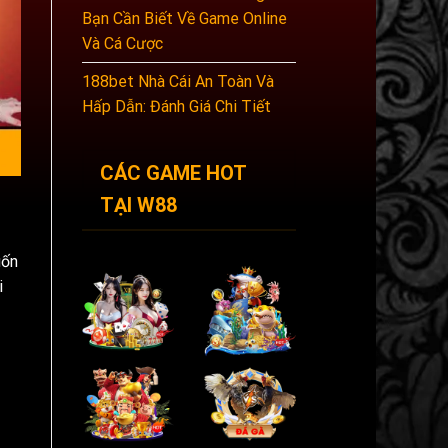
Bạn Cần Biết Về Game Online
Và Cá Cược
188bet Nhà Cái An Toàn Và
Hấp Dẫn: Đánh Giá Chi Tiết
CÁC GAME HOT
TẠI W88
uốn
i