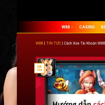
Skip
to
content
W88
CASINO
B
W88
|
TIN TỨC
|
Cách Xóa Tài Khoản W88
04
Th9