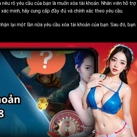
à nêu rõ yêu cầu của bạn là muốn xóa tài khoản. Nhân viên hỗ trợ
xác minh, hãy cung cấp đầy đủ và chính xác theo yêu cầu.
nhận lại một lần nữa yêu cầu xóa tài khoản của bạn. Sau đó, bạn 