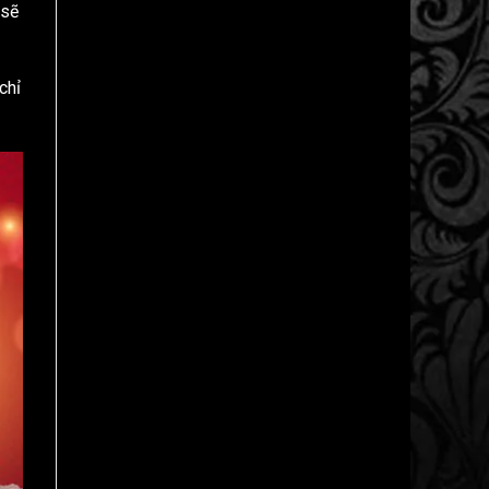
 sẽ
chỉ