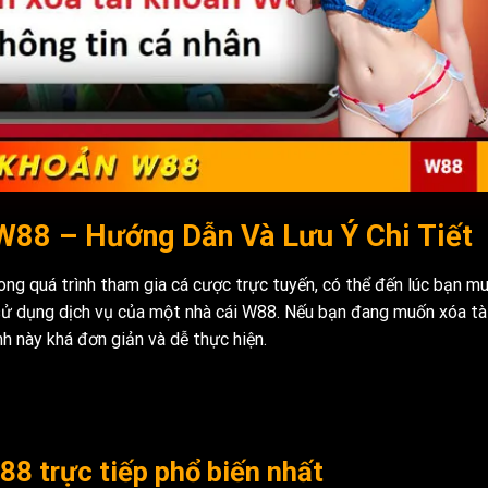
W88 – Hướng Dẫn Và Lưu Ý Chi Tiết
ong quá trình tham gia cá cược trực tuyến, có thể đến lúc bạn m
ử dụng dịch vụ của một nhà cái W88. Nếu bạn đang muốn xóa tà
h này khá đơn giản và dễ thực hiện.
88 trực tiếp phổ biến nhất