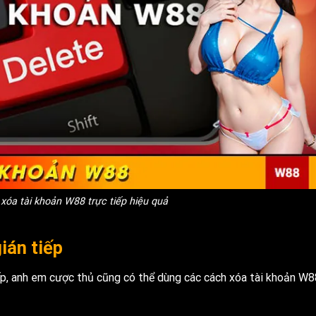
xóa tài khoản W88 trực tiếp hiệu quả
ián tiếp
ếp, anh em cược thủ cũng có thể dùng các cách xóa tài khoản W8